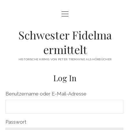
Menü
HOME
öffnen
FIDELMA-KRIMI-HÖRBÜCHER
Schwester Fidelma
PETER TREMAYNE
ermittelt
SPRECHERINNEN
HISTORISCHE KRIMIS VON PETER TREMAYNE ALS HÖRBÜCHER
IMPRESSUM
Log In
Benutzername oder E-Mail-Adresse
Passwort