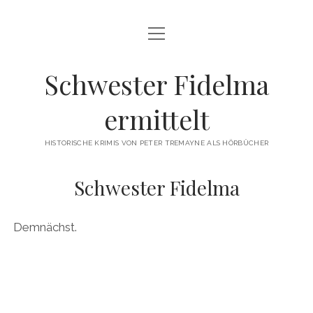
Menü
HOME
öffnen
FIDELMA-KRIMI-HÖRBÜCHER
Schwester Fidelma
PETER TREMAYNE
ermittelt
SPRECHERINNEN
HISTORISCHE KRIMIS VON PETER TREMAYNE ALS HÖRBÜCHER
IMPRESSUM
Schwester Fidelma
Demnächst.